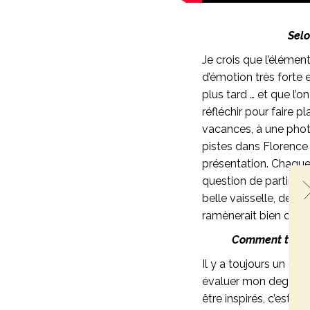
Selo
Je crois que l’élémen
d’émotion très forte 
plus tard … et que l’o
réfléchir pour faire p
vacances, à une photo
pistes dans Florence 
présentation. Chaque
question de partir da
belle vaisselle, des 
ramènerait bien chez 
Comment travai
Il y a toujours un é
évaluer mon degré d’im
être inspirés, c’est à