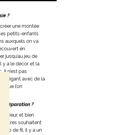
sie ?
à créer une montée
 ses petits-enfants
ions auxquels on va
 découvert en
r jusqu’au jeu de
 y a le décor et la
c
. Il n’est pas
nt élégant avec de la
es que l’on
a préparation ?
onsieur, et bien
 d’autres souhaitent
up de fil, il y a un