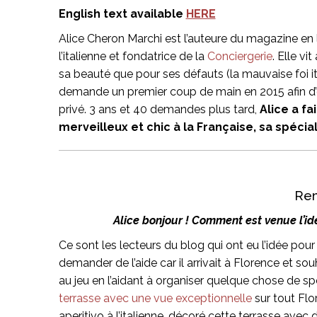
English text available
HERE
Alice Cheron Marchi est l’auteure du magazine en
l’italienne et fondatrice de la
Conciergerie
. Elle vi
sa beauté que pour ses défauts (la mauvaise foi ita
demande un premier coup de main en 2015 afin d’
privé. 3 ans et 40 demandes plus tard,
Alice a fa
merveilleux et chic à la Française, sa spécial
Ren
Alice bonjour ! Comment est venue l’i
Ce sont les lecteurs du blog qui ont eu l’idée pour
demander de l’aide car il arrivait à Florence et s
au jeu en l’aidant à organiser quelque chose de s
terrasse avec une vue exceptionnelle
sur tout Flo
aperitivo à l’italienne, décoré cette terrasse avec