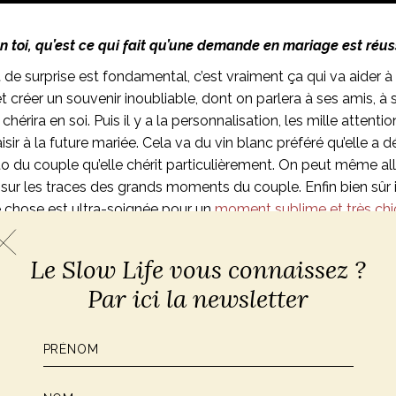
n toi, qu’est ce qui fait qu’une demande en mariage est réus
t de surprise est fondamental, c’est vraiment ça qui va aider 
et créer un souvenir inoubliable, dont on parlera à ses amis, à
n chérira en soi. Puis il y a la personnalisation, les mille attent
laisir à la future mariée. Cela va du vin blanc préféré qu’elle a
 du couple qu’elle chérit particulièrement. On peut même alle
sur les traces des grands moments du couple. Enfin bien sûr il
 chose est ultra-soignée pour un
moment sublime et très chi
ns des détails kitchs, j’aime préparer pour le couple un mome
compositions de fleurs très naturelles, des coussins confortabl
Le Slow Life vous connaissez ?
soi …
Par ici la newsletter
lles-tu avec le futur marié ? Quelles sont les étapes dans l
change téléphonique au début pour comprendre les envies de M
plication dans l’idée. Certains ont les idées très très claires,
 moi de m’adapter en fonction des cas et des envies. Après ce co