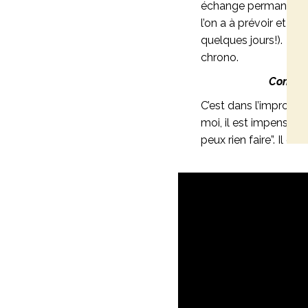
échange permanent pa
l’on a à prévoir et b
quelques jours!). Le 
chrono.
Combien
C’est dans l’improvis
moi, il est impensable
peux rien faire”. Il ex