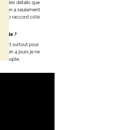
ion des détails que
fois on a seulement
tre top raccord côté
rfaite ?
s ! Et surtout pour
olé, en 4 jours je ne
 le couple.