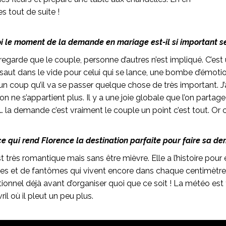
s tout de suite !
 le moment de la demande en mariage est-il si important se
regarde que le couple, personne d’autres n’est impliqué. C’es
 saut dans le vide pour celui qui se lance, une bombe d’émoti
n coup qu’il va se passer quelque chose de très important. J’
n ne s’appartient plus. Il y a une joie globale que l’on partag
… la demande c’est vraiment le couple un point c’est tout. Or 
ce qui rend Florence la destination parfaite pour faire sa d
est très romantique mais sans être mièvre. Elle a l’histoire pour 
es et de fantômes qui vivent encore dans chaque centimètre 
ionnel déjà avant d’organiser quoi que ce soit ! La météo est
il où il pleut un peu plus.