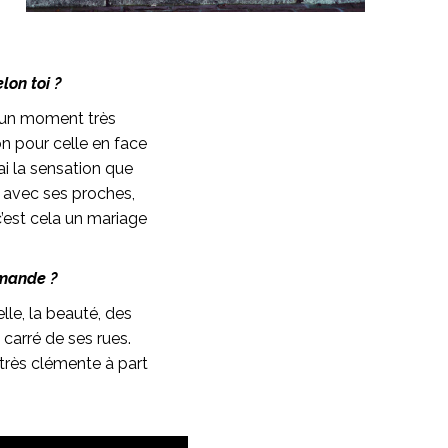
lon toi ?
t un moment très
on pour celle en face
ai la sensation que
e avec ses proches,
c’est cela un mariage
emande ?
elle, la beauté, des
carré de ses rues.
 très clémente à part