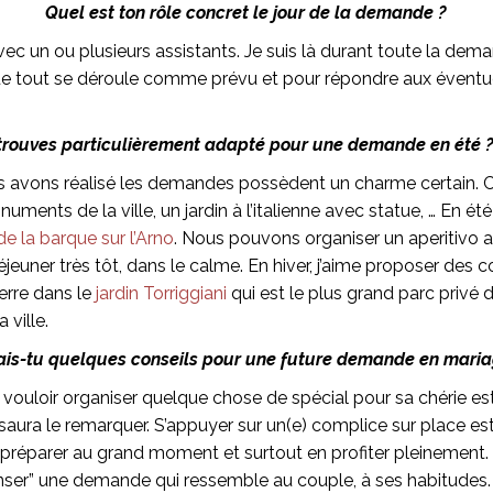
Quel est ton rôle concret le jour de la demande ?
vec un ou plusieurs assistants. Je suis là durant toute la dema
que tout se déroule comme prévu et pour répondre aux éventu
 trouves particulièrement adapté pour une demande en été ? 
us avons réalisé les demandes possèdent un charme certain. 
uments de la ville, un jardin à l’italienne avec statue, … En été 
de la barque sur l’Arno
. Nous pouvons organiser un aperitivo a
éjeuner très tôt, dans le calme. En hiver, j’aime proposer des c
erre dans le
jardin Torriggiani
qui est le plus grand parc privé 
 ville.
ais-tu quelques conseils pour une future demande en maria
de vouloir organiser quelque chose de spécial pour sa chérie es
e saura le remarquer. S’appuyer sur un(e) complice sur place es
e préparer au grand moment et surtout en profiter pleinement. En
nser” une demande qui ressemble au couple, à ses habitudes.