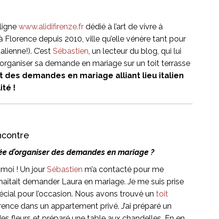
 ligne
www.alidifirenze.fr
dédié à l’art de vivre à
t à Florence depuis 2010, ville qu’elle vénère tant pour
lienne!). C’est
Sébastien
, un lecteur du blog, qui lui
organiser sa demande en mariage sur un toit terrasse
it des demandes en mariage alliant lieu italien
ité !
contre
dée d’organiser des demandes en mariage ?
 moi ! Un jour
Sébastien
m’a contacté pour me
ouhaitait demander Laura en mariage. Je me suis prise
pécial pour l’occasion. Nous avons trouvé un
toit
rence dans un appartement privé. J’ai préparé un
 des fleurs et préparé une table aux chandelles. En en