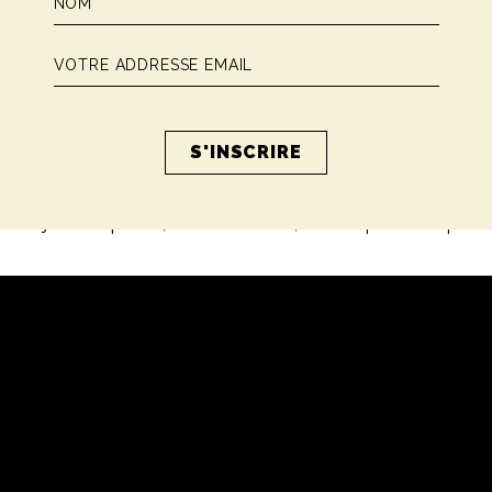
r emails, ça va de une à plusieurs fois par semaine en fonct
ien sûr du nombre de semaines à dispo pour tout préparer (par
Jour J, il n’est pas rare que l’on échange sur Whatsapp pour ê
 de temps sont nécessaires pour préparer une demande pa
ation de dernière minute que j’ai réussi les plus belles demande
 de laisser un futur marié sur le carreau en lui disant, “non dés
iste toujours un plan B, une bonne idée, un lieu qui est fait pour