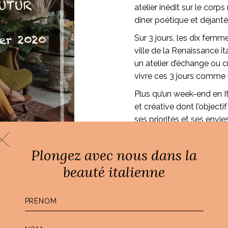
atelier inédit sur le co
diner poétique et déjanté 
Sur 3 jours, les dix femm
ville de la Renaissance ita
un atelier d’échange ou c
vivre ces 3 jours comme 
Plus qu’un week-end en 
et créative dont l’objecti
ses priorités et ses envi
Plongez avec nous dans la
beauté italienne
Au programme des fest
anger de
l’italienne :
din à soi.
une visite de mes atelie
un atelier d’échange o
à soi où créer,