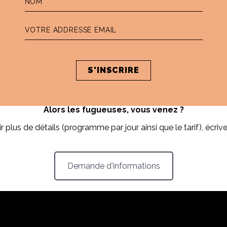
repartir du voyage ave
beaucoup de nourriture
une soirée surprise c
journée à poser)
Une visite très spécia
rier (démarrage de la
contemporaine
 rien qu’à vous, le
un séjour dans mon hôte
exceptionnel
Alors les fugueuses, vous venez ?
r plus de détails (programme par jour ainsi que le tarif), écri
Demande d'informations