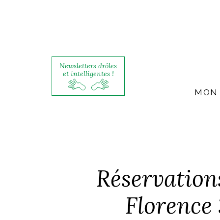
Newsletters drôles
et intelligentes !
MON 
Réservations
Florence