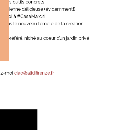
c des outils concrets
 italienne délicieuse (évidemment!)
hez moi à #CasaMarchi
le dans le nouveau temple de la création
l préféré, niché au coeur d’un jardin privé
vez-moi
ciao@alidifirenze.fr