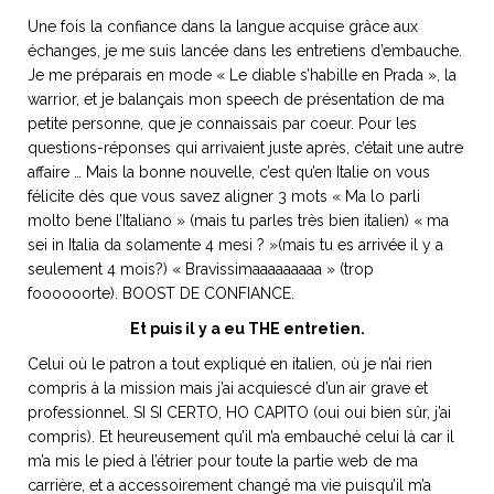
Une fois la confiance dans la langue acquise grâce aux
échanges, je me suis lancée dans les entretiens d’embauche.
Je me préparais en mode « Le diable s’habille en Prada », la
warrior, et je balançais mon speech de présentation de ma
petite personne, que je connaissais par coeur. Pour les
questions-réponses qui arrivaient juste après, c’était une autre
affaire … Mais la bonne nouvelle, c’est qu’en Italie on vous
félicite dès que vous savez aligner 3 mots « Ma lo parli
molto bene l’Italiano » (mais tu parles très bien italien) « ma
sei in Italia da solamente 4 mesi ? »(mais tu es arrivée il y a
seulement 4 mois?) « Bravissimaaaaaaaaa » (trop
foooooorte). BOOST DE CONFIANCE.
Et puis il y a eu THE entretien.
Celui où le patron a tout expliqué en italien, où je n’ai rien
compris à la mission mais j’ai acquiescé d’un air grave et
professionnel. SI SI CERTO, HO CAPITO (oui oui bien sûr, j’ai
compris). Et heureusement qu’il m’a embauché celui là car il
m’a mis le pied à l’étrier pour toute la partie web de ma
carrière, et a accessoirement changé ma vie puisqu’il m’a