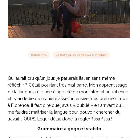
idéos
SANAT
AGE ITALIEN
LE DÉCOR ITALIEN
SUBLIME !
 DEMAIN
NCONTRER
LIRE
OYAGER
YSELF AND I
WEBSERIE
DOLCE VITA
LE JOURNAL DE BORD D'ALI DI FIRENZE
 ET FUGUEUSES
 journal
Dolce Follia
ian
joie de vivre
TALIEN
ARTISANAT ITALIEN
ignages
e bord
LIRE
IEW, Lucia
Les cuirs de
Qui aurait cru qu’un jour, je parlerais italien sans même
outils
Toscane
réfléchir ? C’était pourtant très mal barré. Mon apprentissage
de la langue a été une étape clé de mon intégration italienne
et j’y ai dédié de manière assez intensive mes premiers mois
à Florence. Il faut dire que j’avais « oublié » en arrivant qu’il
me faudrait maitriser la langue pour pouvoir chercher du
travail … OUPS. Léger détail donc, à régler fissa fissa !
Grammaire à gogo et stabilo