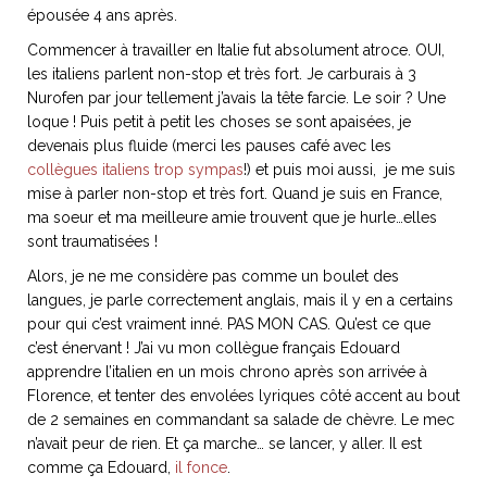
épousée 4 ans après.
Commencer à travailler en Italie fut absolument atroce. OUI,
les italiens parlent non-stop et très fort. Je carburais à 3
Nurofen par jour tellement j’avais la tête farcie. Le soir ? Une
loque ! Puis petit à petit les choses se sont apaisées, je
devenais plus fluide (merci les pauses café avec les
collègues italiens trop sympas
!) et puis moi aussi, je me suis
mise à parler non-stop et très fort. Quand je suis en France,
ma soeur et ma meilleure amie trouvent que je hurle…elles
sont traumatisées !
Alors, je ne me considère pas comme un boulet des
langues, je parle correctement anglais, mais il y en a certains
pour qui c’est vraiment inné. PAS MON CAS. Qu’est ce que
c’est énervant ! J’ai vu mon collègue français Edouard
apprendre l’italien en un mois chrono après son arrivée à
Florence, et tenter des envolées lyriques côté accent au bout
de 2 semaines en commandant sa salade de chèvre. Le mec
n’avait peur de rien. Et ça marche… se lancer, y aller. Il est
comme ça Edouard,
il fonce
.