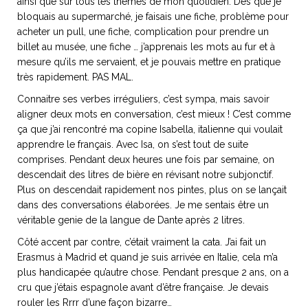
ainsi que sur tous les thèmes de mon quotidien. Dès que je
ART DE VIVRE ITALIEN
bloquais au supermarché, je faisais une fiche, problème pour
on du
Notre palette
acheter un pull, une fiche, complication pour prendre un
marbré
Virtuosa Venezia
billet au musée, une fiche … j’apprenais les mots au fur et à
mesure qu’ils me servaient, et je pouvais mettre en pratique
très rapidement. PAS MAL.
Connaitre ses verbes irréguliers, c’est sympa, mais savoir
aligner deux mots en conversation, c’est mieux ! C’est comme
ça que j’ai rencontré ma copine Isabella, italienne qui voulait
apprendre le français. Avec Isa, on s’est tout de suite
comprises. Pendant deux heures une fois par semaine, on
descendait des litres de bière en révisant notre subjonctif.
Plus on descendait rapidement nos pintes, plus on se lançait
dans des conversations élaborées. Je me sentais être un
véritable genie de la langue de Dante après 2 litres.
S ART ET DESIGN
Côté accent par contre, c’était vraiment la cata. J’ai fait un
Florentine
Erasmus à Madrid et quand je suis arrivée en Italie, cela m’a
plus handicapée qu’autre chose. Pendant presque 2 ans, on a
cru que j’étais espagnole avant d’être française. Je devais
rouler les Rrrr d’une façon bizarre…