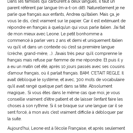
Dans les familles qui carburent à deux langues, il faut un
parent référent par langue (m-a-t-on dit!). Naturellement je ne
parle que français aux enfants, Andrea qu’italien. Mais ça, je
vous le dis, c’est vraiment sur le papier. Car il est exténuant de
répondre en français à quelqu’un qui vous parle italien. J’ai fait
de mon mieux avec Leone. Le petit bonhomme a
commencé à parler vers 2 ans et demi et uniquement italien
vu qu’il vit dans un contexte où c’est sa première langue
(crèche, grand-mère, …). J’avais très peur qu’il comprenne le
français mais refuse par flemme de me répondre. Et puis il y
a eu un matin cet été, après 10 jours passés avec ses cousins
d’amour français, où il parlait français. BAM. C’ETAIT REGLE. Il
avait débloqué le système, et avec, 300 mots de vocabulaire
qu’il avait rangé quelque part dans sa tête. Absolument
magique… Si vous êtes dans le même cas que moi, je vous
conseille vraiment d’être patient et de laisser l’enfant faire les
choses à son rythme. Si il se braque sur une langue car il se
sent forcé, à mon avis c’est vraiment difficile à débloquer par
la suite.
Aujourd’hui, Leone est à l’école Française, et après seulement