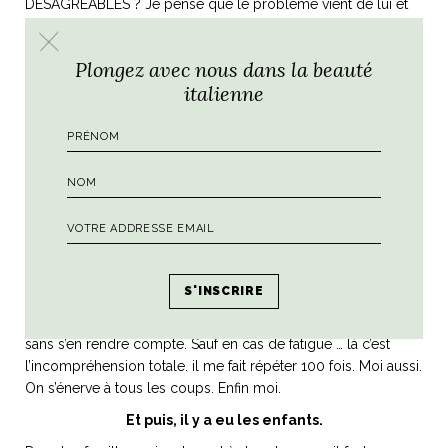
DESAGREABLES ? Je pense que le problème vient de lui et
qu’il refuse de se l’avouer. bref.
Son apprentissage, il l’a fait avec moi et je suis une
Plongez avec nous dans la beauté
tortionnaire (#sorrynotsorry). Mais en même temps je suis
italienne
persuadée qu’il a appris très vite parce que je ne lui ai pas fait
de cadeau. Je ne parlais pas au ralenti en le regardant bien
en face, je n’utilisais pas des verbes simples pour lui mâcher
le travail : je lui balançais à toute vitesse ce que j’avais envie
de lui dire. Pauvre chat ! En même temps 6 ans après, il fait
des jeux de mot (lamentables) en français, peut parler avec
n’importe qui de n’importe quoi. MON OEUVRE. MA FIERTE.
Bilingue 1000%. Quand il fait passer un entretien pour sa
boite où le candidat a écrit « français notion » sur le CV, il
s’éclate à piéger la personne ! À la maison maintenant, on
parle autant français qu’italien, on saute d’une langue à l’autre
sans s’en rendre compte. Sauf en cas de fatigue … là c’est
l’incompréhension totale. il me fait répéter 100 fois. Moi aussi.
On s’énerve à tous les coups. Enfin moi.
Et puis, il y a eu les enfants.