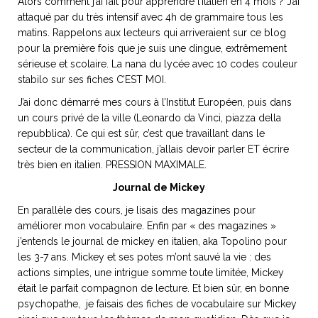
Alors comment j’ai fait pour apprendre l’italien en 4 mois ? J’ai
attaqué par du très intensif avec 4h de grammaire tous les
matins. Rappelons aux lecteurs qui arriveraient sur ce blog
pour la première fois que je suis une dingue, extrêmement
sérieuse et scolaire. La nana du lycée avec 10 codes couleur
NOS ARTICLES ART ET DESIGN
stabilo sur ses fiches C’EST MOI.
rasse
Burano, la palette
J’ai donc démarré mes cours à l’Institut Européen, puis dans
mne
de tous les
un cours privé de la ville (Leonardo da Vinci, piazza della
superlatifs
repubblica). Ce qui est sûr, c’est que travaillant dans le
secteur de la communication, j’allais devoir parler ET écrire
très bien en italien. PRESSION MAXIMALE.
Journal de Mickey
En parallèle des cours, je lisais des magazines pour
améliorer mon vocabulaire. Enfin par « des magazines »
j’entends le journal de mickey en italien, aka Topolino pour
les 3-7 ans. Mickey et ses potes m’ont sauvé la vie : des
actions simples, une intrigue somme toute limitée, Mickey
était le parfait compagnon de lecture. Et bien sûr, en bonne
psychopathe, je faisais des fiches de vocabulaire sur Mickey