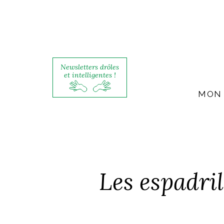
Newsletters drôles
et intelligentes !
MON 
Les espadri