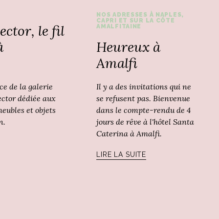
NOS ADRESSES À NAPLES,
CAPRI ET SUR LA CÔTE
ctor, le fil
AMALFITAINE
Heureux à
à
Amalfi
Il y a des invitations qui ne
ce de la galerie
se refusent pas. Bienvenue
ector dédiée aux
dans le compte-rendu de 4
eubles et objets
jours de rêve à l'hôtel Santa
n.
Caterina à Amalfi.
LIRE LA SUITE