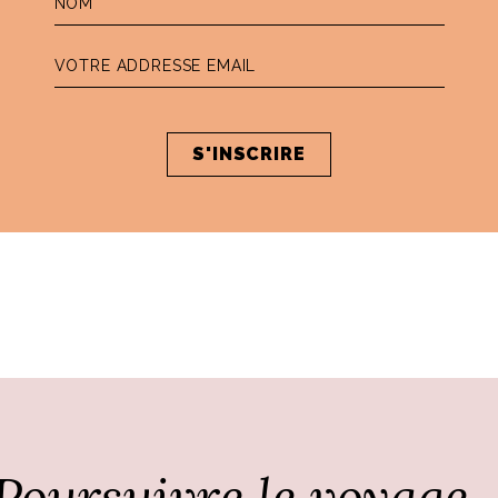
Par
Ali
Poursuivre le voyage..