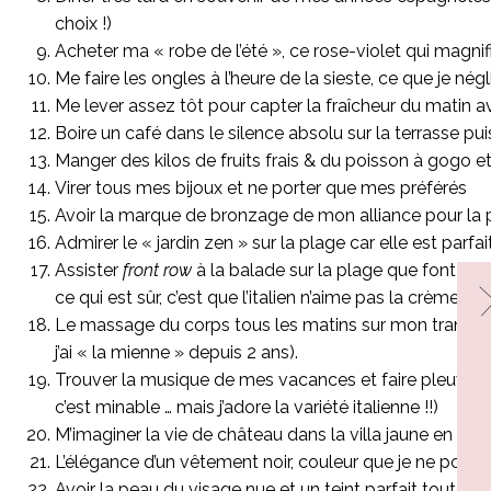
choix !)
Acheter ma « robe de l’été », ce rose-violet qui magn
Me faire les ongles à l’heure de la sieste, ce que je né
Me lever assez tôt pour capter la fraîcheur du matin a
Boire un café dans le silence absolu sur la terrasse pu
Manger des kilos de fruits frais & du poisson à gogo 
Virer tous mes bijoux et ne porter que mes préférés
Avoir la marque de bronzage de mon alliance pour la
Admirer le « jardin zen » sur la plage car elle est parf
Assister
front row
à la balade sur la plage que font rel
ce qui est sûr, c’est que l’italien n’aime pas la crème 
Le massage du corps tous les matins sur mon transat 
j’ai « la mienne » depuis 2 ans).
Trouver la musique de mes vacances et faire pleuvoir l
c’est minable … mais j’adore la variété italienne !!)
M’imaginer la vie de château dans la villa jaune en f
L’élégance d’un vêtement noir, couleur que je ne porte 
Avoir la peau du visage nue et un teint parfait tout frai