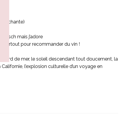
qui chante)
t kitsch mais j’adore
en, surtout pour recommander du vin !
le bord de mer, le soleil descendant tout doucement, la
Californie, l’explosion culturelle d’un voyage en