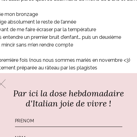
ifie mon bronzage
glige absolument le reste de l’année
vant de me faire écraser par la température
is entendre un premier bruit d’enfant… puis un deuxième
et mincir sans m’en rendre compte
 première fois (nous nous sommes mariés en novembre <3)
aitement préparée au râteau par les plagistes
igieusement les italiens, l’eau à mi-mollet. Troisième âge frin
solaire. Tout le monde est marron foncé ou cramoisi !
Par ici la dose hebdomadaire
pour retrouver des jambes légères comme l’air (des chinoise
d'Italian joie de vivre !
es souvenirs en l’entendant dans quelques mois à la radio dan
ace du bagno Marco. Elle me fait totalement fantasmée.
jamais durant l’année, et qui prend une autre dimension associé
s