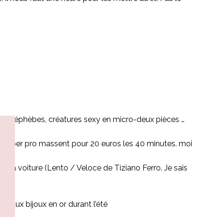
guant, éphèbes, créatures sexy en micro-deux pièces …
s super pro massent pour 20 euros les 40 minutes. moi
s la voiture (Lento / Veloce de Tiziano Ferro. Je sais
e aux bijoux en or durant l’été