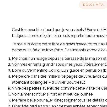
DOLCE VITA
C’est le coeur bien lourd que je vous écris ! Forte dei 
fatigue au mois de juin) et en suis repartie toute neuve
Je me suis écrite cette liste de
petits bonheurs
tout au l
berne ou la fatigue trop forte. Des instants
madeleine 
Me choisir un nuage depuis la terrasse de la maison et 
Voir mes enfants grandir sous mes yeux, littéralement,
Boire du Vermentino Colli di Luni glacé en perfusion (by t
Me perdre dans des milliers de pages de livre, avoir d
attendant bojangles » d’Olivier Bourdeaut
Vivre des petites aventures comme cette visite de Carr
Voir la mer scintiller si fort en milieu de journée
Me faire belle pour aller dîner, soigner tous les détails
Dîner très tard en souvenir de mes années espagnoles (