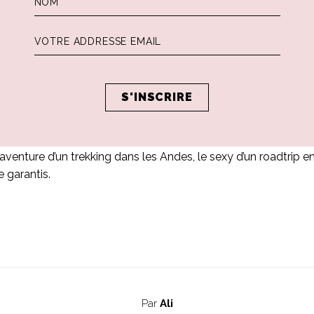
e
empler aussi à Rome et en Maremme
rononcer un parfait « Maman » fermé (au lieu d’un mamaaaaa 
 que je n’ai pas tripoté mon téléphone toutes les 5 minutes
 message : « Ti amo Laura » « Auguri Diego », c’est terriblemen
mpte que ma famille française fait de sacrés progrès en itali
haque instant et garder le sentiment encré en soi
micro maillot taille 6 mois dans les bras, Leone courant sur 
venture d’un trekking dans les Andes, le sexy d’un roadtrip en 
e garantis.
Par
Ali