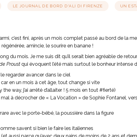
LE JOURNAL DE BORD D'ALI DI FIRENZE
UN EST
Marmi, c’est fini, après un mois complet passé au bord de la me
, régénérée, amincie, le sourire en banane !
ong du mois. Je me suis dit qu’il serait bien agréable de reto
de Proust
qui évoquent l’été mais surtout le bonheur intense d’
le regarder avancer dans le ciel
 car en un mois à cet âge, tout change si vite
he way, j’ai arrêté d’allaiter ! 5 mois en tout #fierté)
u mal à décrocher de « La Vocation » de Sophie Fontanel, vers
are avec le porte-bébé, la poussière dans la figure
 comme savent si bien le faire les italiennes
et aussi parce qu’avec deux nains de moins de 2 ans et demi, i