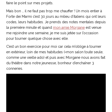
faire le point sur mes projets.
Mais bon … il ne faut pas trop me chauffer ! Un mois entier à
Forte dei Marmi c’est 30 jours au milieu d’italiens qui ont leurs
codes, leurs habitudes. Je prends des notes mentales depuis
NOS ARTICLES ART ET DESIGN
la première minute et quand
mon amie Morgane
est venue
rasse
Burano, la palette
me rejoindre une semaine, je me suis jetée sur l’occasion
mne
de tous les
pour tourner quelque chose avec elle.
superlatifs
C’est un bon exercice pour moi car cela m’oblige à tourner
en extérieur, loin de mes habitudes (=mon salon toute seule,
comme une vieille ado) et puis avec Morgane nous avons fait
du théâtre dans notre jeunesse, bonheur d’enchaîner 3
conneries.