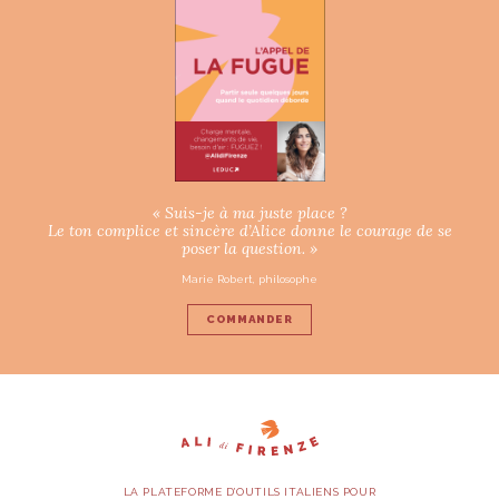
« Suis-je à ma juste place ?
Le ton complice et sincère d’Alice donne le courage de se
poser la question. »
Marie Robert, philosophe
COMMANDER
LA PLATEFORME D’OUTILS ITALIENS POUR