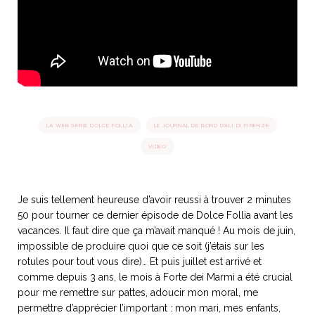
idéos
SANAT
AGE ITALIEN
LE DÉCOR ITALIEN
SUBLIME !
 DEMAIN
NCONTRER
LIRE
OYAGER
YSELF AND I
WEBSERIE
LA WEB SÉRIE DOLCE FOLLIA
LE JOURNAL DE BORD D'ALI DI FIRENZE
 ET FUGUEUSES
 journal
Dolce Follia
ian
joie de vivre
VIDEO
TALIEN
ARTISANAT ITALIEN
ignages
e bord
LIRE
IEW, Lucia
Les cuirs de
outils
Toscane
Je suis tellement heureuse d’avoir reussi à trouver 2 minutes
50 pour tourner ce dernier épisode de Dolce Follia avant les
vacances. Il faut dire que ça m’avait manqué ! Au mois de juin,
impossible de produire quoi que ce soit (j’étais sur les
rotules pour tout vous dire)… Et puis juillet est arrivé et
comme depuis 3 ans, le mois à Forte dei Marmi a été crucial
pour me remettre sur pattes, adoucir mon moral, me
permettre d’apprécier l’important : mon mari, mes enfants,