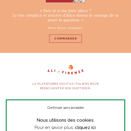
« Suis-je à ma juste place ?
Le ton complice et sincère d’Alice donne le courage de se
poser la question. »
Marie Robert, philosophe
COMMANDER
LA PLATEFORME D’OUTILS ITALIENS POUR
RÉENCHANTER SON QUOTIDIEN.
SUIVEZ-NOUS
Continuer sans accepter
Nous utilisons des cookies.
À PROPOS
Pour en savoir plus,
cliquez ici
.