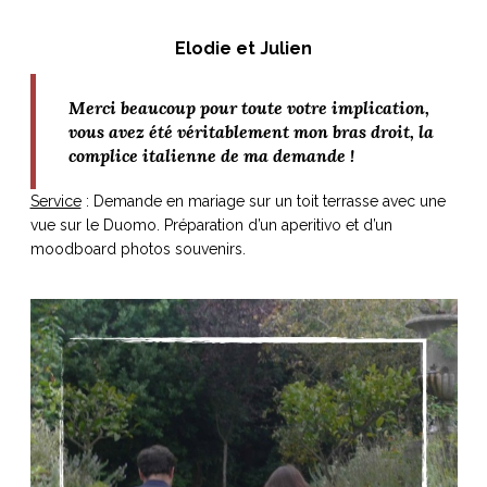
Elodie et Julien
Merci beaucoup pour toute votre implication,
NOS ARTICLES ART ET DESIGN
vous avez été véritablement mon bras droit, la
rasse
Burano, la palette
complice italienne de ma demande !
mne
de tous les
superlatifs
Service
: Demande en mariage sur un toit terrasse avec une
vue sur le Duomo. Préparation d’un aperitivo et d’un
moodboard photos souvenirs.