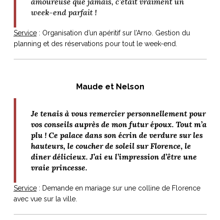
amoureuse que jamais, c’était vraiment un
week-end parfait !
idéos
Service
: Organisation d’un apéritif sur l’Arno. Gestion du
planning et des réservations pour tout le week-end.
SANAT
AGE ITALIEN
LE DÉCOR ITALIEN
SUBLIME !
 DEMAIN
NCONTRER
LIRE
OYAGER
YSELF AND I
WEBSERIE
Maude et Nelson
 ET FUGUEUSES
 journal
Dolce Follia
ian
joie de vivre
TALIEN
ARTISANAT ITALIEN
ignages
e bord
Je tenais à vous remercier personnellement pour
LIRE
IEW, Lucia
Les cuirs de
vos conseils auprès de mon futur époux. Tout m’a
outils
Toscane
plu ! Ce palace dans son écrin de verdure sur les
hauteurs, le coucher de soleil sur Florence, le
diner délicieux. J’ai eu l’impression d’être une
vraie princesse.
Service
: Demande en mariage sur une colline de Florence
avec vue sur la ville.