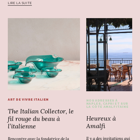
LIRE LA SUITE
ART DE VIVRE ITALIEN
NOS ADRESSES À
NAPLES, CAPRI ET SUR
LA CÔTE AMALFITAINE
The Italian Collector, le
Heureux à
fil rouge du beau à
Amalfi
l’italienne
Il y a des invitations qui
Rencontre avec la fondatrice de la