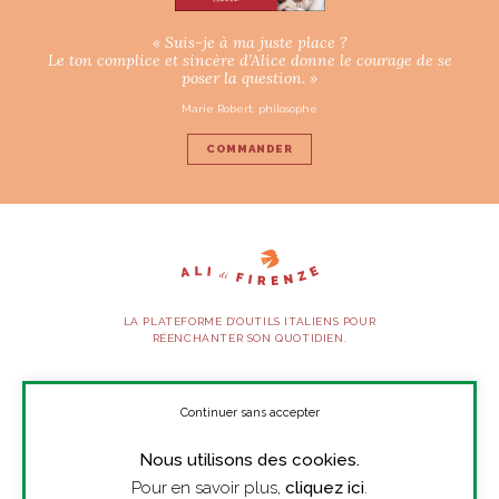
« Suis-je à ma juste place ?
Le ton complice et sincère d’Alice donne le courage de se
poser la question. »
Marie Robert, philosophe
COMMANDER
LA PLATEFORME D’OUTILS ITALIENS POUR
RÉENCHANTER SON QUOTIDIEN.
SUIVEZ-NOUS
Continuer sans accepter
Nous utilisons des cookies.
À PROPOS
Pour en savoir plus,
cliquez ici
.