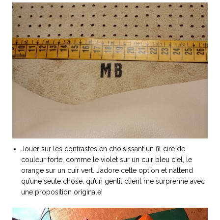
ART DE VIVRE ITALIEN
on du
Notre palette
marbré
Virtuosa Venezia
Jouer sur les contrastes en choisissant un fil ciré de
couleur forte, comme le violet sur un cuir bleu ciel, le
orange sur un cuir vert. J’adore cette option et n’attend
S ART ET DESIGN
qu’une seule chose, qu’un gentil client me surprenne avec
Florentine
une proposition originale!