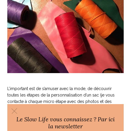
L’important est de s’amuser avec la mode, de découvrir
toutes les étapes de la personnalisation d’un sac (je vous
contacte à chaque micro étape avec des photos et des
suggestions) et enfin, d’avoir un produit unique qui vous
ressemble!
Le Slow Life vous connaissez ? Par ici
Vous pouvez commander votre mini sac bandoulière
ICI
ou
la newsletter
me contacter
pour le personnaliser
.