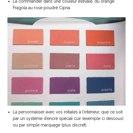
La commander dans une couleur estivale, du orange
Fragola au rose poudré Cipria.
NOS ARTICLES ART ET DESIGN
rasse
Burano, la palette
mne
de tous les
superlatifs
La personnaliser avec vos initiales à l’intérieur, que ce soit
par un système d’encre spécial cuir (exemple ci dessous)
ou par simple marquage (plus discret).