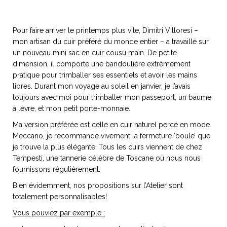
idéos
Pour faire arriver le printemps plus vite, Dimitri Villoresi –
mon artisan du cuir préféré du monde entier – a travaillé sur
SANAT
AGE ITALIEN
LE DÉCOR ITALIEN
SUBLIME !
un nouveau mini sac en cuir cousu main. De petite
 DEMAIN
dimension, il comporte une bandoulière extrêmement
NCONTRER
LIRE
pratique pour trimballer ses essentiels et avoir les mains
OYAGER
YSELF AND I
WEBSERIE
libres. Durant mon voyage au soleil en janvier, je l’avais
toujours avec moi pour trimballer mon passeport, un baume
 ET FUGUEUSES
 journal
Dolce Follia
ian
joie de vivre
à lèvre, et mon petit porte-monnaie.
TALIEN
ARTISANAT ITALIEN
ignages
e bord
LIRE
IEW, Lucia
Les cuirs de
Ma version préférée est celle en cuir naturel percé en mode
outils
Toscane
Meccano, je recommande vivement la fermeture ‘boule’ que
je trouve la plus élégante. Tous les cuirs viennent de chez
Tempesti, une tannerie célèbre de Toscane où nous nous
fournissons régulièrement.
Bien évidemment, nos propositions sur l’Atelier sont
totalement personnalisables!
Vous pouviez par exemple :