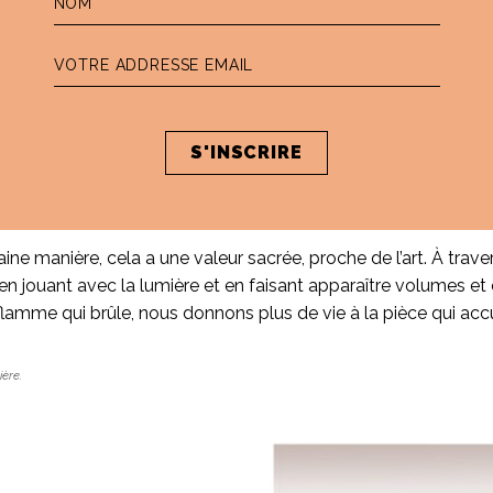
e de bougies. Peux-tu nous en raconter la genèse ?
ualité renvoyant à l’image de la société. L’idée d’une ligne et
 portée aux senteurs et chaque bougie contient entre 12 et 16%
arques de luxe et l’utilisons à bon escient pour intégrer les 
taine manière, cela a une valeur sacrée, proche de l’art. À trav
 jouant avec la lumière et en faisant apparaître volumes et c
 flamme qui brûle, nous donnons plus de vie à la pièce qui ac
ière.