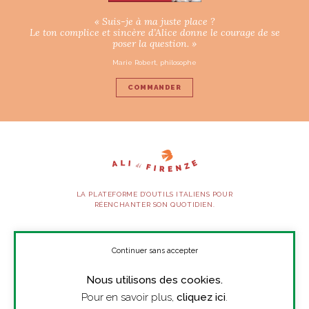
« Suis-je à ma juste place ?
Le ton complice et sincère d’Alice donne le courage de se
poser la question. »
Marie Robert, philosophe
COMMANDER
LA PLATEFORME D’OUTILS ITALIENS POUR
RÉENCHANTER SON QUOTIDIEN.
SUIVEZ-NOUS
Continuer sans accepter
Nous utilisons des cookies.
À PROPOS
Pour en savoir plus,
cliquez ici
.