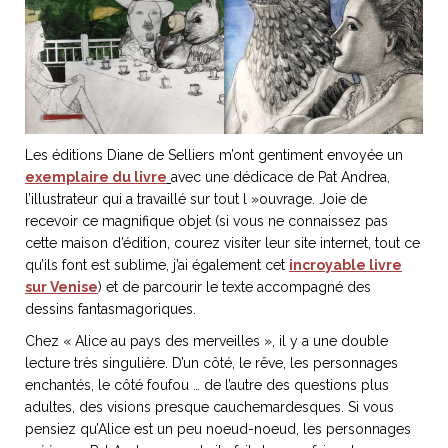
ART DE VIVRE ITALIEN
on du
Notre palette
marbré
Virtuosa Venezia
Les éditions Diane de Selliers m’ont gentiment envoyée un
exemplaire du livre
avec une dédicace de Pat Andrea,
l’illustrateur qui a travaillé sur tout l »ouvrage. Joie de
recevoir ce magnifique objet (si vous ne connaissez pas
cette maison d’édition, courez visiter leur site internet, tout ce
qu’ils font est sublime, j’ai également cet
incroyable livre
sur Venise
) et de parcourir le texte accompagné des
dessins fantasmagoriques.
Chez « Alice au pays des merveilles », il y a une double
S ART ET DESIGN
lecture très singulière. D’un côté, le rêve, les personnages
Florentine
enchantés, le côté foufou … de l’autre des questions plus
adultes, des visions presque cauchemardesques. Si vous
pensiez qu’Alice est un peu noeud-noeud, les personnages