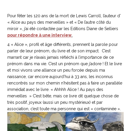
Pour fêter les 120 ans de la mort de Lewis Carroll, l’auteur d’
« Alice au pays des merveilles » et « De l’autre côté du
miroir », j’ai été contactée par les Editions Diane de Selliers
NOS ARTICLES ART ET DESIGN
pour répondre à une interview
.
rasse
Burano, la palette
mne
de tous les
4 « Alice », profil et âge différents, prennent la parole pour
parler de leur prénom, du livre et de son impact. C’est
superlatifs
marrant car je n’avais jamais réfléchi à l’importance de ce
prénom dans ma vie. C’est un prénom que j’adore ! Et le livre
et moi vivons une alliance un peu forcée depuis ma
naissance, car encore aujourd’hui à 33 ans, les inconnus
rencontrés sur mon chemin n’hésitent pas à faire un parallèle
immédiat avec le livre. « Ahhhh Alice ! Au pays des
merveilles » C’est bête, mais ce livre dit quelque chose de
très positif, joyeux (aussi un peu mystérieux) et par
association, c’est toute ma personne qui est « contaminée ».