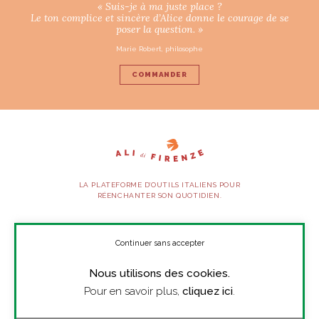
« Suis-je à ma juste place ?
Le ton complice et sincère d’Alice donne le courage de se
poser la question. »
Marie Robert, philosophe
COMMANDER
LA PLATEFORME D’OUTILS ITALIENS POUR
RÉENCHANTER SON QUOTIDIEN.
SUIVEZ-NOUS
Continuer sans accepter
Nous utilisons des cookies.
À PROPOS
Pour en savoir plus,
cliquez ici
.
PRESSE