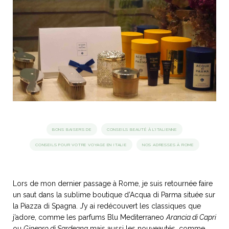
idéos
SANAT
AGE ITALIEN
LE DÉCOR ITALIEN
SUBLIME !
 DEMAIN
NCONTRER
LIRE
OYAGER
YSELF AND I
WEBSERIE
 ET FUGUEUSES
 journal
Dolce Follia
ian
joie de vivre
TALIEN
ARTISANAT ITALIEN
ignages
e bord
LIRE
IEW, Lucia
Les cuirs de
outils
BONS BAISERS DE
CONSEILS BEAUTÉ À L'ITALIENNE
Toscane
CONSEILS POUR VOTRE VOYAGE EN ITALIE
NOS ADRESSES À ROME
Lors de mon dernier passage à Rome, je suis retournée faire
un saut dans la sublime boutique d’Acqua di Parma située sur
la Piazza di Spagna. J’y ai redécouvert les classiques que
j’adore, comme les parfums Blu Mediterraneo
Arancia di Capri
ou
Ginepro di Sardegna
mais aussi les nouveautés, comme