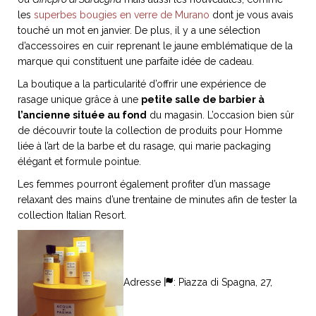
les
superbes bougies en verre de Murano
dont je vous avais
touché un mot en janvier. De plus, il y a une sélection
d’accessoires en cuir reprenant le jaune emblématique de la
marque qui constituent une parfaite idée de cadeau.
NOS ARTICLES ART ET DESIGN
La boutique a la particularité d’offrir une expérience de
rasse
Burano, la palette
rasage unique grâce à une
petite salle de barbier à
mne
de tous les
l’ancienne située au fond
du magasin. L’occasion bien sûr
superlatifs
de découvrir toute la collection de produits pour Homme
liée à l’art de la barbe et du rasage, qui marie packaging
élégant et formule pointue.
Les femmes pourront également profiter d’un massage
relaxant des mains d’une trentaine de minutes afin de tester la
collection Italian Resort.
Adresse
: Piazza di Spagna, 27,