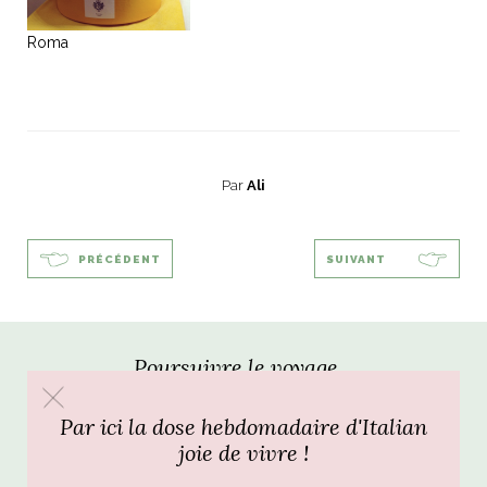
ART DE VIVRE ITALIEN
on du
Notre palette
Roma
marbré
Virtuosa Venezia
Par
Ali
PRÉCÉDENT
SUIVANT
Poursuivre le voyage...
S ART ET DESIGN
Florentine
Par ici la dose hebdomadaire d'Italian
joie de vivre !