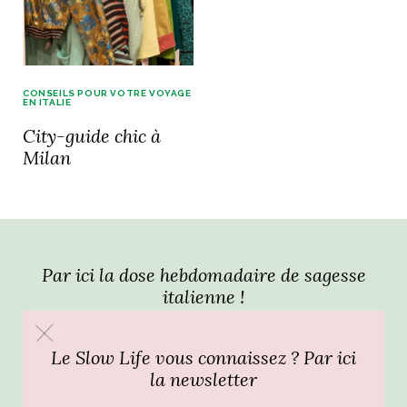
idéos
SANAT
AGE ITALIEN
LE DÉCOR ITALIEN
SUBLIME !
CONSEILS POUR VOTRE VOYAGE
 DEMAIN
EN ITALIE
NCONTRER
LIRE
City-guide chic à
OYAGER
YSELF AND I
WEBSERIE
Milan
 ET FUGUEUSES
 journal
Dolce Follia
ian
joie de vivre
TALIEN
ARTISANAT ITALIEN
ignages
e bord
LIRE
IEW, Lucia
Les cuirs de
outils
Toscane
Par ici la dose hebdomadaire de sagesse
italienne !
Le Slow Life vous connaissez ? Par ici
la newsletter