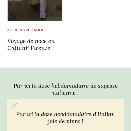
idéos
SANAT
AGE ITALIEN
LE DÉCOR ITALIEN
SUBLIME !
ART DE VIVRE ITALIEN
 DEMAIN
Voyage de noce en
NCONTRER
LIRE
OYAGER
Caftanii Firenze
YSELF AND I
WEBSERIE
 ET FUGUEUSES
 journal
Dolce Follia
ian
joie de vivre
TALIEN
ARTISANAT ITALIEN
ignages
e bord
LIRE
IEW, Lucia
Les cuirs de
outils
Toscane
Par ici la dose hebdomadaire de sagesse
italienne !
Par ici la dose hebdomadaire d'Italian
joie de vivre !