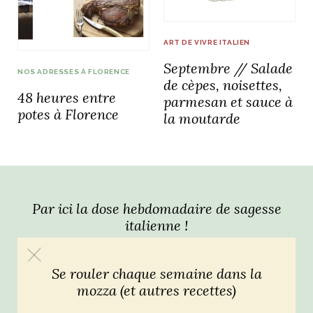
idéos
ART DE VIVRE ITALIEN
Septembre // Salade
SANAT
AGE ITALIEN
LE DÉCOR ITALIEN
SUBLIME !
NOS ADRESSES À FLORENCE
 DEMAIN
de cèpes, noisettes,
48 heures entre
NCONTRER
LIRE
parmesan et sauce à
OYAGER
potes à Florence
la moutarde
YSELF AND I
WEBSERIE
 ET FUGUEUSES
 journal
Dolce Follia
ian
joie de vivre
TALIEN
ARTISANAT ITALIEN
ignages
e bord
LIRE
IEW, Lucia
Les cuirs de
outils
Toscane
Par ici la dose hebdomadaire de sagesse
italienne !
Se rouler chaque semaine dans la
mozza (et autres recettes)