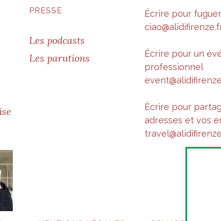
PRESSE
Écrire pour fugue
ciao@alidifirenze.f
Les podcasts
Écrire pour un é
Les parutions
professionnel
event@alidifirenze
Écrire pour parta
ise
adresses et vos e
travel@alidifirenze