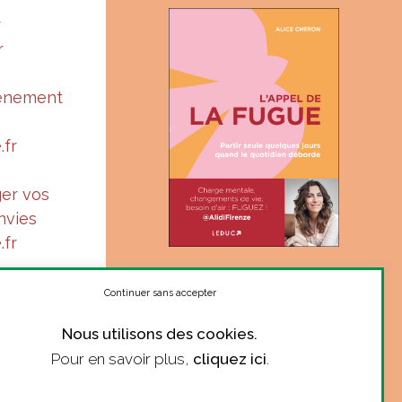
r
r
vénement
.fr
ger vos
nvies
.fr
« Suis-je à ma juste place ?
Le ton complice et sincère
Continuer sans accepter
d’Alice donne le courage de
Nous utilisons des cookies.
se poser la question. »
Pour en savoir plus,
cliquez ici
.
Marie Robert, philosophe