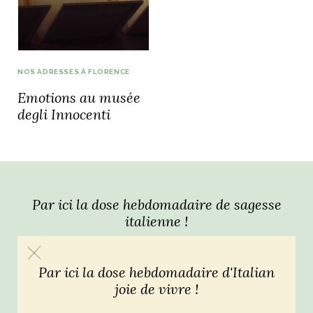
idéos
SANAT
AGE ITALIEN
LE DÉCOR ITALIEN
SUBLIME !
NOS ADRESSES À FLORENCE
 DEMAIN
Emotions au musée
NCONTRER
LIRE
OYAGER
degli Innocenti
YSELF AND I
WEBSERIE
 ET FUGUEUSES
 journal
Dolce Follia
ian
joie de vivre
TALIEN
ARTISANAT ITALIEN
ignages
e bord
LIRE
IEW, Lucia
Les cuirs de
outils
Toscane
Par ici la dose hebdomadaire de sagesse
italienne !
Par ici la dose hebdomadaire d'Italian
joie de vivre !