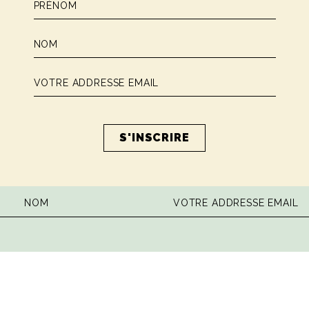
 la dose hebdomadaire de sagesse ita