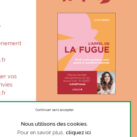
r
r
vénement
.fr
ger vos
nvies
.fr
« Suis-je à ma juste place ?
Le ton complice et sincère
Continuer sans accepter
d’Alice donne le courage de
Nous utilisons des cookies.
se poser la question. »
Pour en savoir plus,
cliquez ici
.
Marie Robert, philosophe