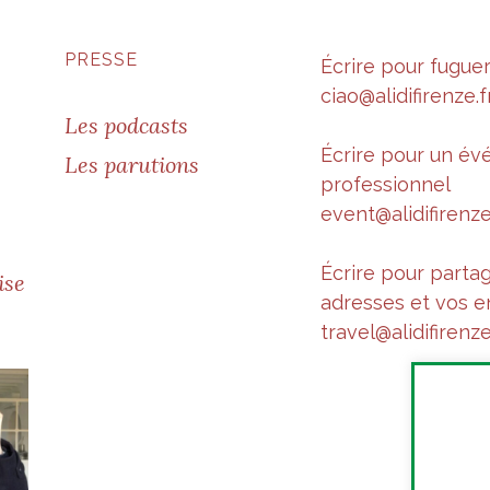
PRESSE
Écrire pour fugue
ciao@alidifirenze.f
Les podcasts
Écrire pour un é
Les parutions
professionnel
event@alidifirenze
Écrire pour parta
ise
adresses et vos e
travel@alidifirenze