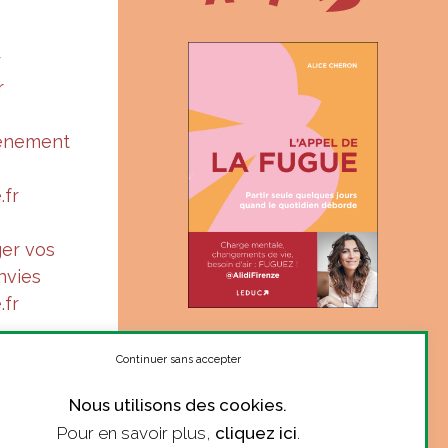
r
r
vénement
.fr
ger vos
nvies
.fr
« Suis-je à ma juste place ?
Le ton complice et sincère
Continuer sans accepter
d’Alice donne le courage de
Nous utilisons des cookies.
se poser la question. »
Pour en savoir plus,
cliquez ici
.
Marie Robert, philosophe