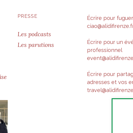
PRESSE
Écrire pour fugue
ciao@alidifirenze.f
Les podcasts
Écrire pour un é
Les parutions
professionnel
event@alidifirenze
Écrire pour parta
ise
adresses et vos e
travel@alidifirenze