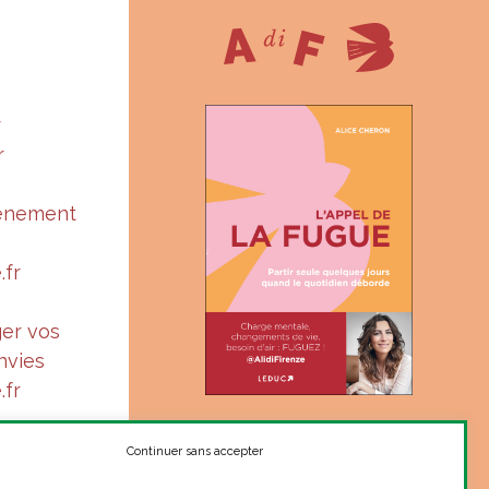
r
r
vénement
.fr
ger vos
nvies
.fr
« Suis-je à ma juste place ?
Le ton complice et sincère
Continuer sans accepter
d’Alice donne le courage de