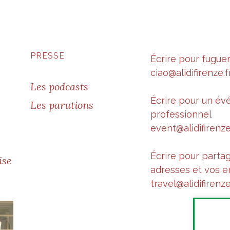
PRESSE
Écrire pour fugue
ciao@alidifirenze.f
Les podcasts
Écrire pour un é
Les parutions
professionnel
event@alidifirenze
Écrire pour parta
ise
adresses et vos e
travel@alidifirenze