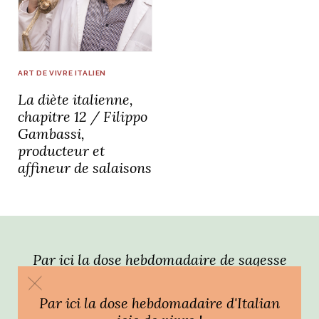
idéos
SANAT
AGE ITALIEN
LE DÉCOR ITALIEN
SUBLIME !
ART DE VIVRE ITALIEN
 DEMAIN
La diète italienne,
NCONTRER
LIRE
OYAGER
chapitre 12 / Filippo
YSELF AND I
WEBSERIE
Gambassi,
 ET FUGUEUSES
 journal
Dolce Follia
producteur et
ian
joie de vivre
TALIEN
ARTISANAT ITALIEN
ignages
e bord
affineur de salaisons
LIRE
IEW, Lucia
Les cuirs de
outils
Toscane
Par ici la dose hebdomadaire de sagesse
italienne !
Par ici la dose hebdomadaire d'Italian