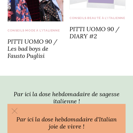
idéos
CONSEILS BEAUTÉ À L'ITALIENNE
PITTI UOMO 90 /
SANAT
AGE ITALIEN
LE DÉCOR ITALIEN
SUBLIME !
CONSEILS MODE À L'ITALIENNE
 DEMAIN
DIARY #2
PITTI UOMO 90 /
NCONTRER
LIRE
OYAGER
Les bad boys de
YSELF AND I
WEBSERIE
Fausto Puglisi
 ET FUGUEUSES
 journal
Dolce Follia
ian
joie de vivre
TALIEN
ARTISANAT ITALIEN
ignages
e bord
LIRE
IEW, Lucia
Les cuirs de
outils
Toscane
Par ici la dose hebdomadaire de sagesse
italienne !
Par ici la dose hebdomadaire d'Italian
joie de vivre !