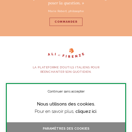
poser la question. »
ART DE VIVRE ITALIEN
on du
Notre palette
Marie Robert, philosophe
marbré
Virtuosa Venezia
COMMANDER
LA PLATEFORME D’OUTILS ITALIENS POUR
RÉENCHANTER SON QUOTIDIEN.
SUIVEZ-NOUS
Continuer sans accepter
S ART ET DESIGN
Nous utilisons des cookies.
Florentine
À PROPOS
Pour en savoir plus,
cliquez ici
.
PRESSE
CONTACT
PARAMÈTRES DES COOKIES