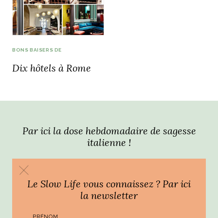
idéos
SANAT
AGE ITALIEN
LE DÉCOR ITALIEN
SUBLIME !
BONS BAISERS DE
 DEMAIN
Dix hôtels à Rome
NCONTRER
LIRE
OYAGER
YSELF AND I
WEBSERIE
 ET FUGUEUSES
 journal
Dolce Follia
ian
joie de vivre
TALIEN
ARTISANAT ITALIEN
ignages
e bord
LIRE
IEW, Lucia
Les cuirs de
outils
Par ici la dose hebdomadaire de sagesse
Toscane
italienne !
Le Slow Life vous connaissez ? Par ici
la newsletter