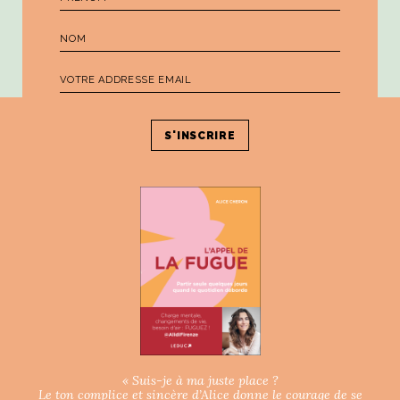
NOS ARTICLES ART ET DESIGN
rasse
Burano, la palette
mne
de tous les
superlatifs
« Suis-je à ma juste place ?
Le ton complice et sincère d’Alice donne le courage de se