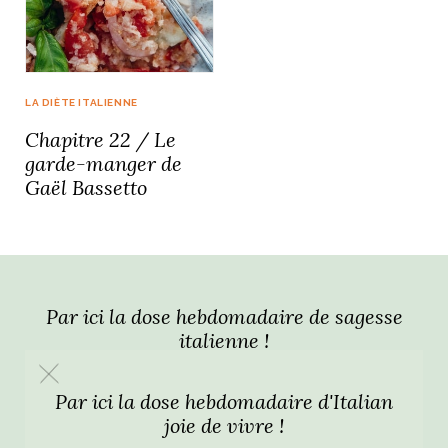
idéos
SANAT
AGE ITALIEN
LE DÉCOR ITALIEN
SUBLIME !
LA DIÈTE ITALIENNE
 DEMAIN
Chapitre 22 / Le
NCONTRER
LIRE
OYAGER
garde-manger de
YSELF AND I
WEBSERIE
Gaël Bassetto
 ET FUGUEUSES
 journal
Dolce Follia
ian
joie de vivre
TALIEN
ARTISANAT ITALIEN
ignages
e bord
LIRE
IEW, Lucia
Les cuirs de
outils
Toscane
Par ici la dose hebdomadaire de sagesse
italienne !
Par ici la dose hebdomadaire d'Italian
joie de vivre !