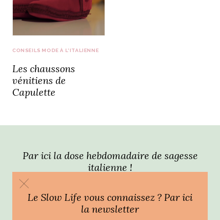
idéos
SANAT
AGE ITALIEN
LE DÉCOR ITALIEN
SUBLIME !
CONSEILS MODE À L'ITALIENNE
 DEMAIN
Les chaussons
NCONTRER
LIRE
OYAGER
vénitiens de
YSELF AND I
WEBSERIE
Capulette
 ET FUGUEUSES
 journal
Dolce Follia
ian
joie de vivre
TALIEN
ARTISANAT ITALIEN
ignages
e bord
LIRE
IEW, Lucia
Les cuirs de
outils
Toscane
Par ici la dose hebdomadaire de sagesse
italienne !
Le Slow Life vous connaissez ? Par ici
la newsletter