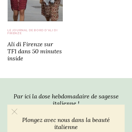
idéos
SANAT
AGE ITALIEN
LE DÉCOR ITALIEN
SUBLIME !
LE JOURNAL DE BORD D'ALI DI
 DEMAIN
FIRENZE
NCONTRER
LIRE
Ali di Firenze sur
OYAGER
YSELF AND I
WEBSERIE
TF1 dans 50 minutes
 ET FUGUEUSES
inside
 journal
Dolce Follia
ian
joie de vivre
TALIEN
ARTISANAT ITALIEN
ignages
e bord
LIRE
IEW, Lucia
Les cuirs de
outils
Toscane
Par ici la dose hebdomadaire de sagesse
italienne !
Plongez avec nous dans la beauté
italienne