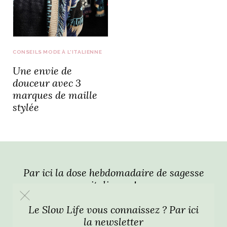
idéos
SANAT
AGE ITALIEN
LE DÉCOR ITALIEN
SUBLIME !
CONSEILS MODE À L'ITALIENNE
 DEMAIN
Une envie de
NCONTRER
LIRE
OYAGER
douceur avec 3
YSELF AND I
WEBSERIE
marques de maille
 ET FUGUEUSES
 journal
Dolce Follia
stylée
ian
joie de vivre
TALIEN
ARTISANAT ITALIEN
ignages
e bord
LIRE
IEW, Lucia
Les cuirs de
outils
Toscane
Par ici la dose hebdomadaire de sagesse
italienne !
Le Slow Life vous connaissez ? Par ici
la newsletter