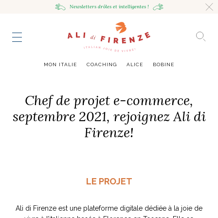
Newsletters drôles
et intelligentes !
HING
NCE
TES
to master
ESTINATIONS
mille
MON ITALIE
COACHING
ALICE
BOBINE
UR
VOYAGEUSE
alian Bowl
sta !
Chef de projet e-commerce,
RAVENNE CITY GUIDE
septembre 2021, rejoignez Ali di
HUMEUR VOYAGEUSE
Firenze!
HIR AVEC LA
JOURNAL
ITALIAN GLOW, UNE ODE
LES MOODBOARDS
NCE ITALIENNE
EAUTÉ
AU SOIN DE SOI
BELLEZZA
NOUVEAU
S ART ET DESIGN
& SENSIBILITÉ
ABOUT
ART DE VIVRE ITALIEN
EN TÊTE-À-TÊTE
MONTE LE SON
FLÉCHIR
DMIRER
DÉCOUVRIR
RAYONNER
romaine, le
ng physique
e Cheron
Leçon de style,
La Passeggiata à
Mes podcasts
relles
virtuel
Marta Ferri
Florence
LE PROJET
more
Ali di Firenze est une plateforme digitale dédiée à la joie de
ONTRES