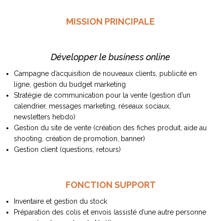
MISSION PRINCIPALE
NOS ARTICLES ART ET DESIGN
Développer le business online
rasse
Burano, la palette
Campagne d’acquisition de nouveaux clients, publicité en
mne
de tous les
ligne, gestion du budget marketing
superlatifs
Stratégie de communication pour la vente (gestion d’un
calendrier, messages marketing, réseaux sociaux,
newsletters hebdo)
Gestion du site de vente (création des fiches produit, aide au
shooting, création de promotion, banner)
Gestion client (questions, retours)
FONCTION SUPPORT
Inventaire et gestion du stock
Préparation des colis et envois (assisté d’une autre personne