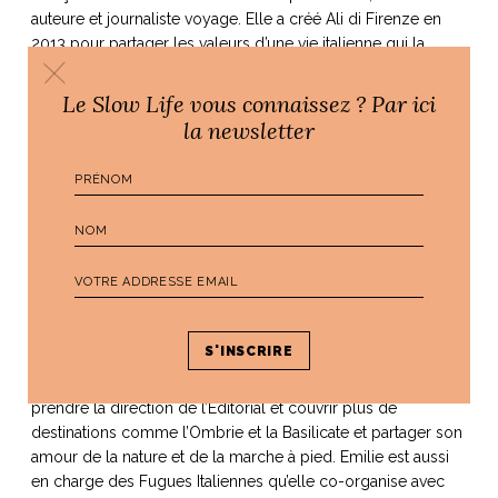
auteure et journaliste voyage. Elle a créé Ali di Firenze en
2013 pour partager les valeurs d’une vie italienne qui la
fascine et la joie présente ici chaque jour. Alice a lancé le
projet des Fugues Italiennes en 2019 pour aider les femmes
Le Slow Life vous connaissez ? Par ici
à devenir celles qu’elles ont toujours voulu être et se fait fer
la newsletter
de lance d’un art de vivre résolument joyeux et
sophistiqué. Elle est mariée à un Florentin pur souche,
Andrea, surnommé Tendre-Epoux, et mamma de trois
créatures franco-italiennes à l’énergie indéfectible, Leone,
Bianca et Sole.
Emilie
est Belge et n’a pas d’ancêtre italien, ce n’est pourtant
pas faute d’avoir cherché. L’Italie est sa deuxième maison,
son pays de coeur, elle la connait (presque) sur le bout des
doigts. Elle rejoint Ali di Firenze en septembre 2019 pour
prendre la direction de l’Editorial et couvrir plus de
destinations comme l’Ombrie et la Basilicate et partager son
amour de la nature et de la marche à pied. Emilie est aussi
en charge des Fugues Italiennes qu’elle co-organise avec