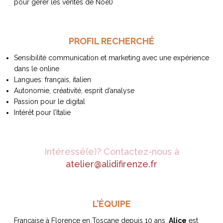
pour gérer les ventes de Noël)
ART DE VIVRE ITALIEN
on du
Notre palette
marbré
Virtuosa Venezia
PROFIL RECHERCHÉ
Sensibilité communication et marketing avec une expérience
dans le online
Langues: français, italien
Autonomie, créativité, esprit d’analyse
Passion pour le digital
Intérêt pour l’Italie
Intéressé(e)? Contactez-nous à
atelier@alidifirenze.fr
S ART ET DESIGN
Florentine
L’ÉQUIPE
Française à Florence en Toscane depuis 10 ans,
Alice
est