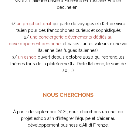
vivre à l’italienne basée à Florence en Toscane. Elle se
décline en :
idéos
1/
un projet éditorial
qui parle de voyages et d’art de vivre
SANAT
AGE ITALIEN
LE DÉCOR ITALIEN
Italien pour des francophones curieux et sophistiqués
SUBLIME !
 DEMAIN
2/
une conciergerie d’événements dédiés au
NCONTRER
LIRE
développement personnel
et basés sur les valeurs d’une vie
OYAGER
italienne (les fugues italiennes)
YSELF AND I
WEBSERIE
3/
un eshop
ouvert depuis octobre 2020 qui reprend les
 ET FUGUEUSES
 journal
Dolce Follia
ian
joie de vivre
thèmes forts de la plateforme (La Diète Italienne, le soin de
TALIEN
ARTISANAT ITALIEN
ignages
e bord
soi, …)
LIRE
IEW, Lucia
Les cuirs de
outils
Toscane
NOUS CHERCHONS
À partir de septembre 2021, nous cherchons un chef de
projet eshop afin d’intégrer l’équipe et d’aider au
développement business d’Ali di Firenze.