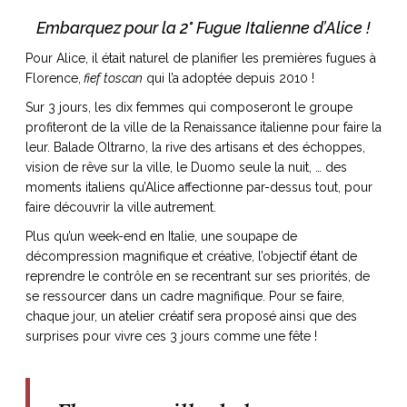
Embarquez pour la 2° Fugue Italienne d’Alice !
Pour Alice, il était naturel de planifier les premières fugues à
Florence,
fief toscan
qui l’a adoptée depuis 2010 !
NOS ARTICLES ART ET DESIGN
Sur 3 jours, les dix femmes qui composeront le groupe
rasse
Burano, la palette
profiteront de la ville de la Renaissance italienne pour faire la
mne
de tous les
leur. Balade Oltrarno, la rive des artisans et des échoppes,
superlatifs
vision de rêve sur la ville, le Duomo seule la nuit, … des
moments italiens qu’Alice affectionne par-dessus tout, pour
faire découvrir la ville autrement.
Plus qu’un week-end en Italie, une soupape de
décompression magnifique et créative, l’objectif étant de
reprendre le contrôle en se recentrant sur ses priorités, de
se ressourcer dans un cadre magnifique. Pour se faire,
chaque jour, un atelier créatif sera proposé ainsi que des
surprises pour vivre ces 3 jours comme une fête !