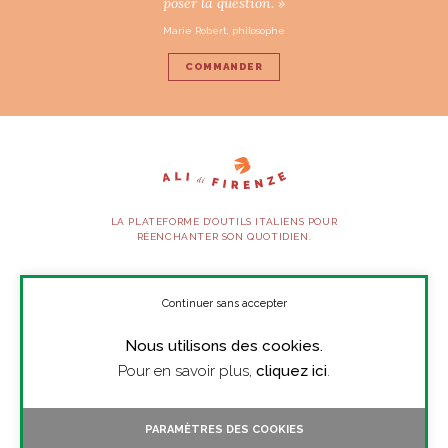
poser la question. »
Marie Robert, philosophe
COMMANDER
LA PLATEFORME D’OUTILS ITALIENS POUR
RÉENCHANTER SON QUOTIDIEN.
SUIVEZ-NOUS
Continuer sans accepter
Nous utilisons des cookies.
À PROPOS
Pour en savoir plus,
cliquez ici
.
PRESSE
CONTACT
PARAMÈTRES DES COOKIES