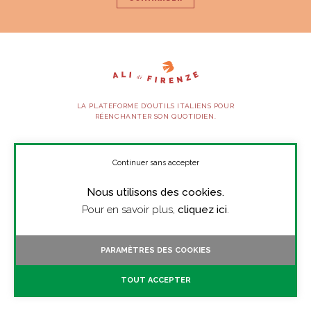
LA PLATEFORME D’OUTILS ITALIENS POUR
RÉENCHANTER SON QUOTIDIEN.
SUIVEZ-NOUS
Continuer sans accepter
Nous utilisons des cookies.
À PROPOS
Pour en savoir plus,
cliquez ici
.
PRESSE
CONTACT
PARAMÈTRES DES COOKIES
TOUTES LES VIDÉOS
TOUT ACCEPTER
MENTIONS LÉGALES
CGV/CGU