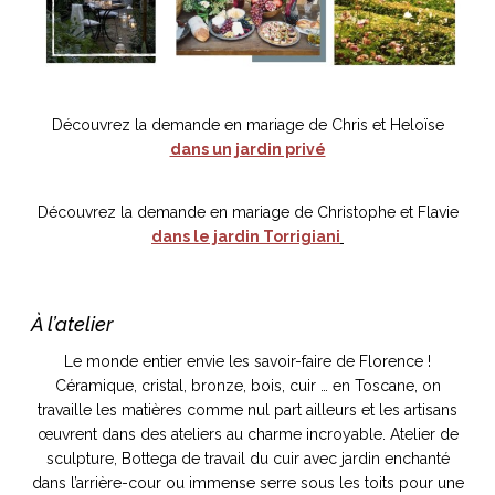
NOS ARTICLES ART ET DESIGN
Découvrez la demande en mariage de Chris et Heloïse
rasse
Burano, la palette
dans un jardin privé
mne
de tous les
superlatifs
Découvrez la demande en mariage de Christophe et Flavie
dans le jardin Torrigiani
À l’atelier
Le monde entier envie les savoir-faire de Florence !
Céramique, cristal, bronze, bois, cuir … en Toscane, on
travaille les matières comme nul part ailleurs et les artisans
œuvrent dans des ateliers au charme incroyable. Atelier de
sculpture, Bottega de travail du cuir avec jardin enchanté
dans l’arrière-cour ou immense serre sous les toits pour une