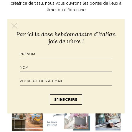
créatrice de tissu, nous vous ouvrons les portes de lieux à
ART DE VIVRE ITALIEN
l’âme toute florentine.
on du
Notre palette
marbré
Virtuosa Venezia
Contactez-nous
Par ici la dose hebdomadaire d'Italian
joie de vivre !
S ART ET DESIGN
Florentine