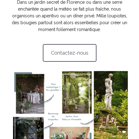
Dans un jardin secret de Florence ou dans une serre
enchantée quand la météo se fait plus fraîche, nous
idéos
organisons un aperitivo ou un dîner privé. Mille loupiotes,
des bougies partout sont alors essentielles pour créer un
moment follement romantique.
SANAT
AGE ITALIEN
LE DÉCOR ITALIEN
SUBLIME !
 DEMAIN
NCONTRER
LIRE
OYAGER
YSELF AND I
WEBSERIE
Contactez-nous
 ET FUGUEUSES
 journal
Dolce Follia
ian
joie de vivre
TALIEN
ARTISANAT ITALIEN
ignages
e bord
LIRE
IEW, Lucia
Les cuirs de
outils
Toscane