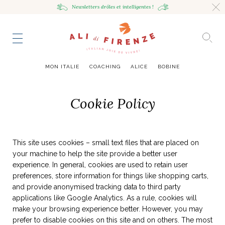
Newsletters drôles
et intelligentes !
HING
NCE
TES
to master
ESTINATIONS
mille
MON ITALIE
COACHING
ALICE
BOBINE
UR
VOYAGEUSE
alian Bowl
sta !
Cookie Policy
RAVENNE CITY GUIDE
HUMEUR VOYAGEUSE
HIR AVEC LA
JOURNAL
ITALIAN GLOW, UNE ODE
LES MOODBOARDS
NCE ITALIENNE
EAUTÉ
AU SOIN DE SOI
BELLEZZA
NOUVEAU
This site uses cookies – small text files that are placed on
your machine to help the site provide a better user
S ART ET DESIGN
& SENSIBILITÉ
ABOUT
ART DE VIVRE ITALIEN
EN TÊTE-À-TÊTE
MONTE LE SON
FLÉCHIR
DMIRER
DÉCOUVRIR
RAYONNER
experience. In general, cookies are used to retain user
romaine, le
ng physique
e Cheron
Leçon de style,
La Passeggiata à
Mes podcasts
preferences, store information for things like shopping carts,
relles
virtuel
Marta Ferri
Florence
and provide anonymised tracking data to third party
more
applications like Google Analytics. As a rule, cookies will
make your browsing experience better. However, you may
prefer to disable cookies on this site and on others. The most
ONTRES