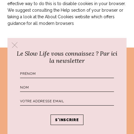
effective way to do this is to disable cookies in your browser.
idéos
We suggest consulting the Help section of your browser or
taking a look at
the About Cookies website
which offers
guidance for all modern browsers
SANAT
AGE ITALIEN
LE DÉCOR ITALIEN
SUBLIME !
 DEMAIN
NCONTRER
LIRE
OYAGER
YSELF AND I
WEBSERIE
Le Slow Life vous connaissez ? Par ici
 ET FUGUEUSES
 journal
Dolce Follia
la newsletter
ian
joie de vivre
TALIEN
ARTISANAT ITALIEN
ignages
e bord
LIRE
IEW, Lucia
Les cuirs de
outils
Toscane